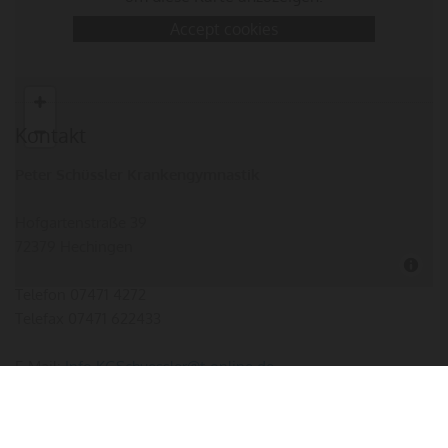
Accept cookies
Kontakt
Peter Schüssler Krankengymnastik
Hofgartenstraße 39
72379 Hechingen
Telefon
07471 4272
Telefax 07471 622433
E-Mail:
Info.KGSchuessler@t-online.de
Informationspflicht