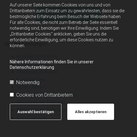
Auf unserer Seite kommen Cookies von uns und von
Drittanbietern zum Einsatz um zu gewährleisten, dass sie die
Zu unseren Leistungen
bestmögliche Erfahrung beim Besuch der Webseite haben.
Für alle Cookies, die nicht zum Betrieb der Seite essentiell
notwendig sind, benötigen wir Ihre Einwilligung. Indem Sie
„Drittanbieter Cookies“ anklicken, geben Sie uns die
erforderliche Einwilligung, um diese Cookies nutzen zu
Unsere Leistungen
können.
Krankengymnastik
Nähere Informationen finden Sie in unserer
Physiotherapie
Datenschutzerklärung
Manuelle Therapie
Osteopathie
Notwendig
Sport- Reha
Kiefergelenkbehandlungen
Cookies von Drittanbietern
Medizinische Therapie
Medizinische Trainingstherapie
Auswahl bestätigen
Alles akzeptieren
Chirotherapie